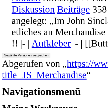
Diskussion
Beiträge
358
angelegt: „Im John Sincl
etliches an Merchandise e
!! |- |
Aufkleber
|- | [[Bu
Abgerufen von „
https://w
title=JS_Merchandise
“
Navigationsmenü