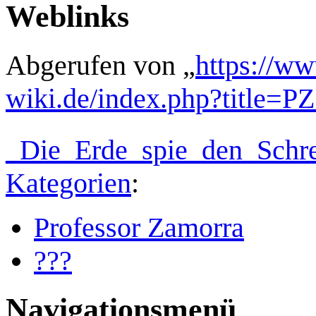
Weblinks
Abgerufen von „
https://w
wiki.de/index.php?title=P
_Die_Erde_spie_den_Schr
Kategorien
:
Professor Zamorra
???
Navigationsmenü